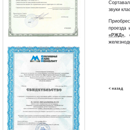
Сортавал
звуки кла
Приобрес
проезда 
«РЖД»
,
железнод
< назад