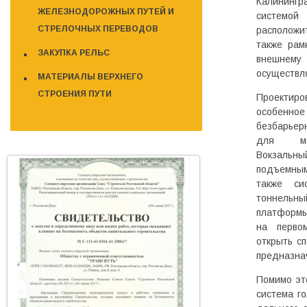
Калининг
ЖЕЛЕЗНОДОРОЖНЫХ ПУТЕЙ И
системой 
СТРЕЛОЧНЫХ ПЕРЕВОДОВ
расположи
также рам
ЗАКУПКА РЕЛЬС
внешнему
осуществл
МАТЕРИАЛЫ ВЕРХНЕГО
СТРОЕНИЯ ПУТИ
Проекти
особенн
безбарье
для мал
Вокзаль
подъемны
также си
тоннельн
платформы
на перво
открыть с
предназна
Помимо эт
система го